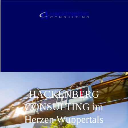
HACKENBERG
CONSULTING im
Herzen Wuppertals