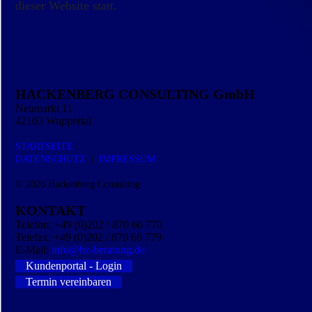
dieser Website statt.
HACKENBERG CONSULTING GmbH
Neumarkt 11
42103 Wuppertal
STARTSEITE
DATEN­SCHUTZ
|
IMPRESSUM
© 2026
Hackenberg Consulting
KONTAKT
Telefon: +49 (0)202 / 870 66 770
Telefax: +49 (0)202 / 870 66 779
E-Mail:
info@hc-beratung.de
Kundenportal - Login
Termin vereinbaren