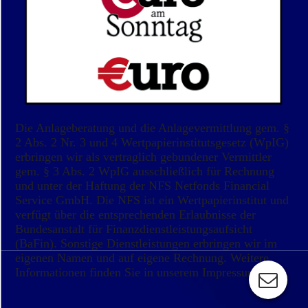
Die Anlageberatung und die Anlagevermittlung gem. §
2 Abs. 2 Nr. 3 und 4 Wertpapierinstitutsgesetz (WpIG)
erbringen wir als vertraglich gebundener Vermittler
gem. § 3 Abs. 2 WpIG ausschließlich für Rechnung
und unter der Haftung der NFS Netfonds Financial
Service GmbH. Die NFS ist ein Wertpapierinstitut und
verfügt über die entsprechenden Erlaubnisse der
Bundesanstalt für Finanzdienstleistungsaufsicht
(BaFin). Sonstige Dienstleistungen erbringen wir im
eigenen Namen und auf eigene Rechnung. Weitere
Informationen finden Sie in unserem Impressum.