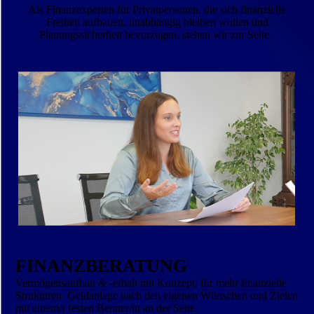
Als Finanzexperten für Privatpersonen, die sich finanzielle
Freiheit aufbauen, unabhängig bleiben wollen und
Planungssicherheit bevorzugen, stehen wir zur Seite.
FINANZBERATUNG
Vermögensaufbau & -erhalt mit Konzept, für mehr finanzielle
Strukturen. Geldanlage nach den eigenen Wünschen und Zielen
mit einem/r festen Berater/in an der Seite.