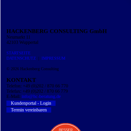
HACKENBERG CONSULTING GmbH
Neumarkt 11
42103 Wuppertal
STARTSEITE
DATEN­SCHUTZ
|
IMPRESSUM
© 2026
Hackenberg Consulting
KONTAKT
Telefon: +49 (0)202 / 870 66 770
Telefax: +49 (0)202 / 870 66 779
E-Mail:
info@hc-beratung.de
Kundenportal - Login
Termin vereinbaren