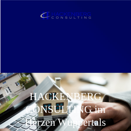
HACKENBERG
CONSULTING im
Herzen Wuppertals