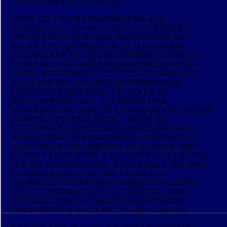
Direktwerbung (Art. 21 DSGVO)
WENN DIE DATENVERARBEITUNG AUF
GRUNDLAGE VON ART. 6 ABS. 1 LIT. E ODER F
DSGVO ERFOLGT, HABEN SIE JEDERZEIT DAS
RECHT, AUS GRÜNDEN, DIE SICH AUS IHRER
BESONDEREN SITUATION ERGEBEN, GEGEN DIE
VERARBEITUNG IHRER PERSONENBEZOGENEN
DATEN WIDERSPRUCH EINZULEGEN; DIES GILT
AUCH FÜR EIN AUF DIESE BESTIMMUNGEN
GESTÜTZTES PROFILING. DIE JEWEILIGE
RECHTSGRUNDLAGE, AUF DENEN EINE
VERARBEITUNG BERUHT, ENTNEHMEN SIE DIESER
DATENSCHUTZERKLÄRUNG. WENN SIE
WIDERSPRUCH EINLEGEN, WERDEN WIR IHRE
BETROFFENEN PERSONENBEZOGENEN DATEN
NICHT MEHR VERARBEITEN, ES SEI DENN, WIR
KÖNNEN ZWINGENDE SCHUTZWÜRDIGE GRÜNDE
FÜR DIE VERARBEITUNG NACHWEISEN, DIE IHRE
INTERESSEN, RECHTE UND FREIHEITEN
ÜBERWIEGEN ODER DIE VERARBEITUNG DIENT
DER GELTENDMACHUNG, AUSÜBUNG ODER
VERTEIDIGUNG VON RECHTSANSPRÜCHEN
(WIDERSPRUCH NACH ART. 21 ABS. 1 DSGVO).